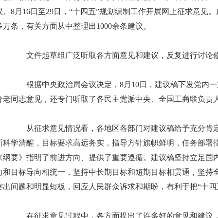
议。8月16日至29日，“十四五”规划编制工作开展网上征求意见。
多万条，有关方面从中整理出1000余条建议。
文件起草组广泛听取各方面意见和建议，反复进行讨论修
根据中央政治局会议决定，8月10日，建议稿下发党内一
分老同志意见，还专门听取了各民主党派中央、全国工商联负责
从征求意见情况看，各地区各部门对建议稿给予充分肯定
断科学清醒，目标要求高远务实，指导方针旗帜鲜明，任务部署指
《纲要》指明了前进方向、提供了重要遵循。建议稿坚持立足国
向和目标导向相统一，坚持中长期目标和短期目标相贯通，坚持
突出问题和明显短板，回应人民群众诉求和期盼，有利于把“十四
在征求意见过程中，各方面提出了许多好的意见和建议，