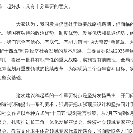
局、起好步，具有十分重要的意义。
大家认为，我国发展仍然处于重要战略机遇期，但面临的
化。我国有独特的政治优势、制度优势、发展优势和机遇优势，
件，我们完全有信心、有底气、有能力谱写“两大奇迹”新篇章。
确“十四五”时期经济社会发展的基本思路、主要目标以及2035
作用，提出一批具有标志性的重大战略，实施富有前瞻性、全局
统筹谋划好重要领域的接续改革，为实现第二个百年奋斗目标、
定坚实基础。
这次建议稿起草的一个重要特点是坚持发扬民主、开门问策
划编制明确提出一系列要求，强调要把加强顶层设计和坚持问计
和社会各界以各种方式为“十四五”规划建言献策。从7月下旬到9
谈会、扎实推进长三角一体化发展座谈会、经济社会领域专家座
谈会、教育文化卫生体育领域专家代表座谈会，当面听取各方面对