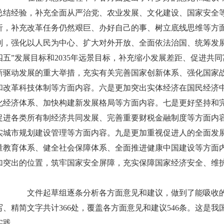
总结经验，补充全面从严治党、农业发展、文化建设、国家安全
析，补充改革任务仍然艰巨、办好自己的事、树立底线思维等方
则，强化以人民为中心、扩大对外开放、全面依法治国、统筹发
四五”发展目标和2035年远景目标，补充缩小发展差距、促进共
新驱动发展的重大举措，充实有关完善国家创新体系、强化国家
和改革科技体制等方面内容。六是更加突出实体经济在国民经济
化经济体系、加快构建新发展格局等方面内容。七是更好坚持和
促进各类所有制经济共同发展、完善重要财税金融制度等方面内
实城市规划建设管理等方面内容。九是更加重视促进人的全面发
量教育体系、健全社会保障体系、全面推进健康中国建设等方面
加突出的位置，筑牢国家安全屏障，充实保障国家经济安全、维
文件起草组逐条分析各方面意见和建议，做到了能吸收的
写、精简文字共计366处，覆盖各方面意见和建议546条。这是
实践。