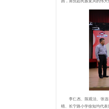
因，肩负起民族复兴的伟大
李仁杰、陈观法、张连
晴、长宁路小学徐知均代表