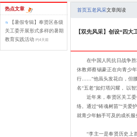
热点文章
首页
五老风采
文章阅读
【暑假专辑】奉贤区各级
关工委开展形式多样的暑期
【双先风采】创设“四大
教育实践活动
约4天前
在中国人民抗日战争胜
休教师蔡锡豪正在向青少年
行……”他虽头发花白，但
名“五老”如灯塔闪耀， 以
近年来，奉贤区关工委
络。通过“铸魂树苗”“关爱
就青少年触手可及的成长服
“李主一是奉贤历史上