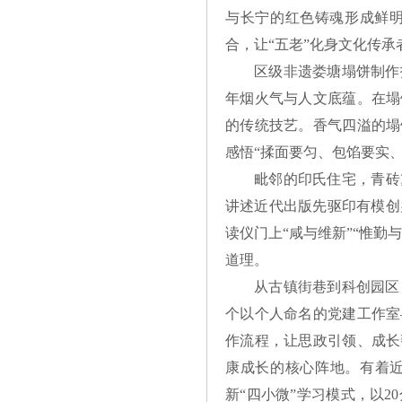
与长宁的红色铸魂形成鲜
合，让“五老”化身文化传
区级非遗娄塘塌饼制作
年烟火气与人文底蕴。在塌
的传统技艺。香气四溢的塌
感悟“揉面要匀、包馅要实
毗邻的印氏住宅，青砖
讲述近代出版先驱印有模创
读仪门上“咸与维新”“惟勤
道理。
从古镇街巷到科创园区
个以个人命名的党建工作室
作流程，让思政引领、成长
康成长的核心阵地。有着近
新“四小微”学习模式，以