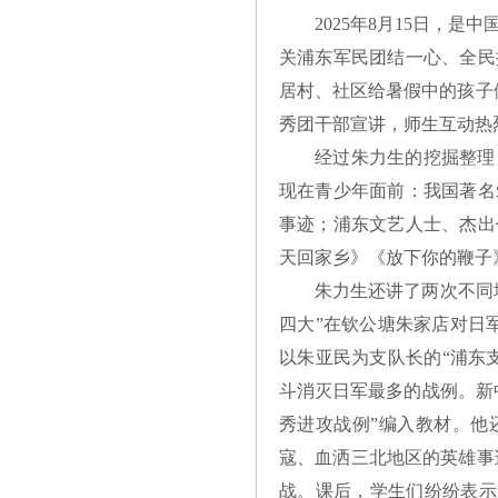
2025年8月15日，
关浦东军民团结一心、全民
居村、社区给暑假中的孩子
秀团干部宣讲，师生互动热
经过朱力生的挖掘整理
现在青少年面前：我国著名
事迹；浦东文艺人士、杰出
天回家乡》《放下你的鞭子
朱力生还讲了两次不同地
四大”在钦公塘朱家店对日军
以朱亚民为支队长的“浦东
斗消灭日军最多的战例。新
秀进攻战例”编入教材。他
寇、血洒三北地区的英雄事
战。课后，学生们纷纷表示