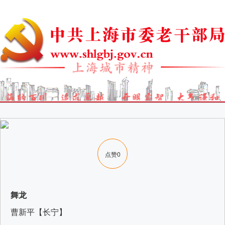
点赞
0
舞龙
曹新平【长宁】