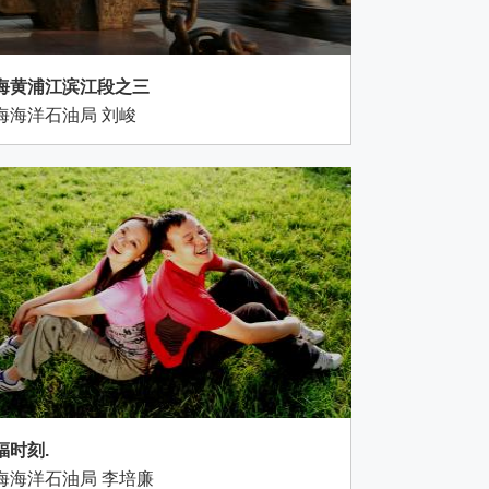
海黄浦江滨江段之三
海海洋石油局 刘峻
福时刻.
海海洋石油局 李培廉