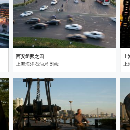
西安组照之四
上
上海海洋石油局 刘峻
上