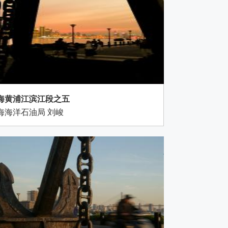
海黄浦江滨江段之五
海海洋石油局 刘峻