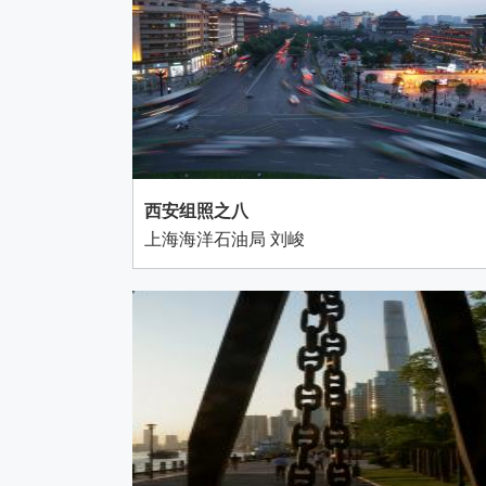
西安组照之八
上海海洋石油局 刘峻