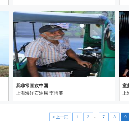
我非常喜欢中国
童
上海海洋石油局 李培廉
上
...
< 上一页
1
2
7
8
9