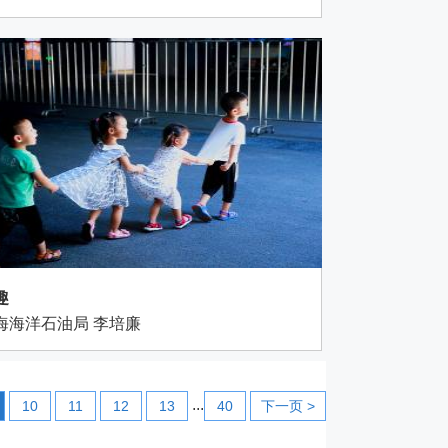
趣
海海洋石油局 李培廉
...
10
11
12
13
40
下一页 >