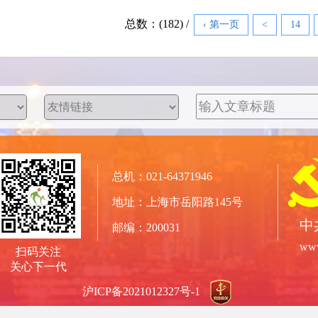
总数：(182) /
‹ 第一页
<
14
总机：021-64371946
地址：上海市岳阳路145号
中
邮编：200031
www
扫码关注
关心下一代
沪ICP备2021012327号-1