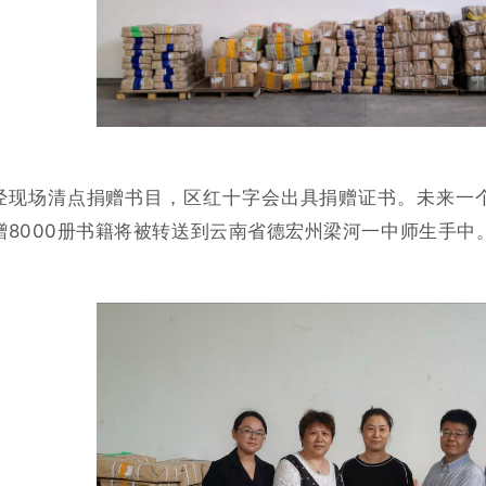
经现场清点捐赠书目，区红十字会出具捐赠证书。未来一
赠8000册书籍将被转送到云南省德宏州梁河一中师生手中