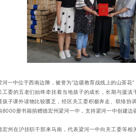
梁河一中位于西南边陲，被誉为“边疆教育战线上的山茶花
关工委的五老们始终牵挂着当地孩子的成长，长期与援滇
疆孩子课外读物比较匮乏，经区关工委积极奔走、联络协调
购8000册书籍捐赠德宏州梁河一中，支持梁河一中创建边
德宏州在沪挂职干部来马南，代表梁河一中向关工委等相