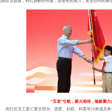
为新队员授旗，鲜红旗帜的传递，是使命的接力，更是信仰的赓
“五老”引航，薪火相传，银龄聚力
闵行区关工委汇聚文明办、团委、妇联、科委等10家成员单位