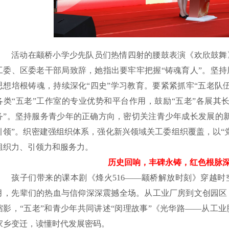
活动在颛桥小学少先队员们热情四射的腰鼓表演《欢欣鼓舞
工委、区委老干部局致辞，她指出要牢牢把握“铸魂育人”。坚
思想培根铸魂，持续深化“四史”学习教育。要紧紧抓牢“五老队
各类“五老”工作室的专业优势和平台作用，鼓励“五老”各展其
务”。坚持服务青少年的正确方向，密切关注青少年成长发展的
引领”。织密建强组织体系，强化新兴领域关工委组织覆盖，以“
组织力、引领力和服务力。
历史回响，丰碑永铸，红色根脉
孩子们带来的课本剧《烽火516——颛桥解放时刻》穿越时空
月，先辈们的热血与信仰深深震撼全场。从工业厂房到文创园区
缩影，“五老”和青少年共同讲述“闵理故事”《光华路——从工
家乡变迁，读懂时代发展密码。