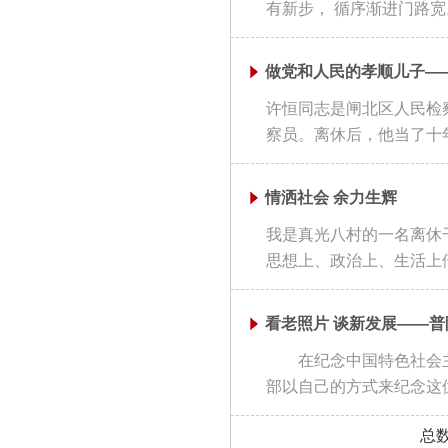
有新步， 循序渐进门路宽。
做党和人民的孝顺儿子—
许恒同志是闸北区人民检察
察员。离休后，他当了十年特
情洒社会 余力生辉
我是真光八村的一名离休
思想上、政治上、生活上倍
看老照片 谈新发展——普
在纪念中国特色社会主义
部以自己的方式来纪念这位
总数