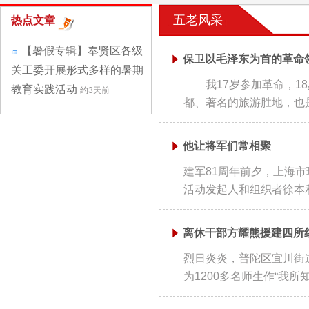
五老风采
热点文章
【暑假专辑】奉贤区各级
保卫以毛泽东为首的革命
关工委开展形式多样的暑期
我17岁参加革命，18
教育实践活动
约3天前
都、著名的旅游胜地，也是
他让将军们常相聚
建军81周年前夕，上海
活动发起人和组织者徐本利
离休干部方耀熊援建四所
烈日炎炎，普陀区宜川街
为1200多名师生作“我所