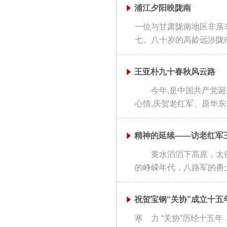
浦江夕阳映陇南
一位与甘肃陇南地区非亲非
七、八十岁的高龄远涉陇南
王亚朴九十春秋风云路
今年,是中国共产党诞生
心情,庆贺老红军、原华东
精神的延续——访老红军
黄水滔滔下高原，太行
的峥嵘年代，八路军的勇士
祝贺宝钢“关协”成立十五
寒 力 “关协”历经十五