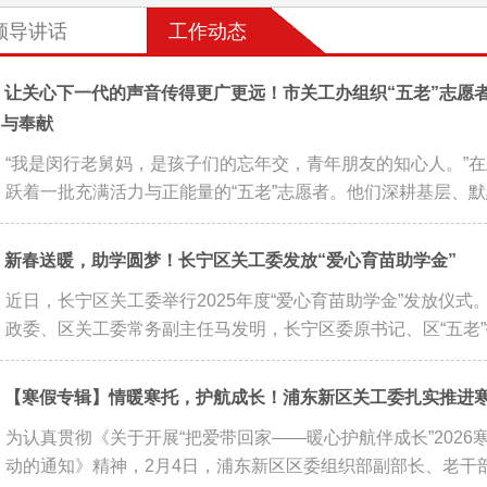
领导讲话
工作动态
让关心下一代的声音传得更广更远！市关工办组织“五老”志愿
当与奉献
“我是闵行老舅妈，是孩子们的忘年交，青年朋友的知心人。”
跃着一批充满活力与正能量的“五老”志愿者。他们深耕基层、默默
新春送暖，助学圆梦！长宁区关工委发放“爱心育苗助学金”
近日，长宁区关工委举行2025年度“爱心育苗助学金”发放仪
政委、区关工委常务副主任马发明，长宁区委原书记、区“五老”报
【寒假专辑】情暖寒托，护航成长！浦东新区关工委扎实推进
为认真贯彻《关于开展“把爱带回家——暖心护航伴成长”2026
动的通知》精神，2月4日，浦东新区区委组织部副部长、老干部局