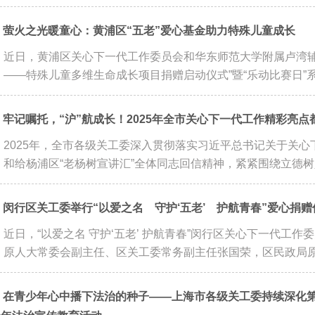
萤火之光暖童心：黄浦区“五老”爱心基金助力特殊儿童成长
近日，黄浦区关心下一代工作委员会和华东师范大学附属卢湾辅
——特殊儿童多维生命成长项目捐赠启动仪式”暨“乐动比赛日”系
牢记嘱托，“沪”航成长！2025年全市关心下一代工作精彩亮点都在这
2025年，全市各级关工委深入贯彻落实习近平总书记关于关
和给杨浦区“老杨树宣讲汇”全体同志回信精神，紧紧围绕立德树人
闵行区关工委举行“以爱之名 守护‘五老’ 护航青春”爱心捐赠
近日，“以爱之名 守护‘五老’ 护航青春”闵行区关心下一代工
原人大常委会副主任、区关工委常务副主任张国荣，区民政局原党
在青少年心中播下法治的种子——上海市各级关工委持续深化第