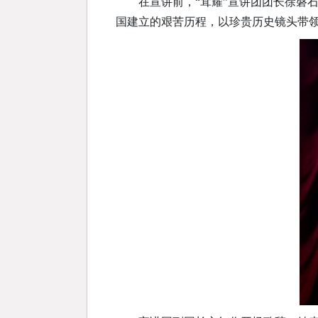
在宣讲前，“茸耀”宣讲团团长徐磐
国建立的艰苦历程，以珍贵历史镜头带