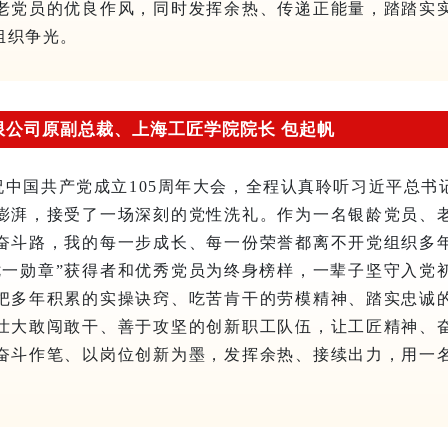
老党员的优良作风，同时发挥余热、传递正能量，踏踏实
组织争光。
限公司原副总裁、上海工匠学院院长 包起帆
祝中国共产党成立105周年大会，全程认真聆听习近平总书
澎湃，接受了一场深刻的党性洗礼。作为一名银龄党员、
奋斗路，我的每一步成长、每一份荣誉都离不开党组织多
七一勋章”获得者和优秀党员为终身榜样，一辈子坚守入党
把多年积累的实操诀窍、吃苦肯干的劳模精神、踏实忠诚
壮大敢闯敢干、善于攻坚的创新职工队伍，让工匠精神、
奋斗作笔、以岗位创新为墨，发挥余热、接续出力，用一
。