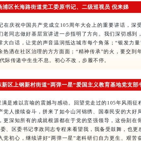
杨浦区长海路街道党工委原书记、二级巡视员 倪来娣
书记在庆祝中国共产党成立105周年大会上的重要讲话，深
们老同志做好基层宣讲进一步指明了方向。我们深切感到，
常大白话，让党的声音温润抵达城市每个角落；“银发力量
余热洒在社区治理的方方面面；“精神传承”的火，要交到年
在代际传递中生生不息。初心不改，步履不停。
新区上钢新村街道“两弹一星”爱国主义教育基地党支部
里满是难以言喻的震撼与感动。回望党走过的105年风雨征
产党人接续奋斗，拼来了如今山河锦绣、国泰民安的大好
，更深知所有的成就根源都在于党的坚强领导，这份刻在
委常委、区委书记李政同志专程来看望我，我备受鼓舞，也更
入党初心，继续讲好“两弹一星”老科研们自力更生、艰苦