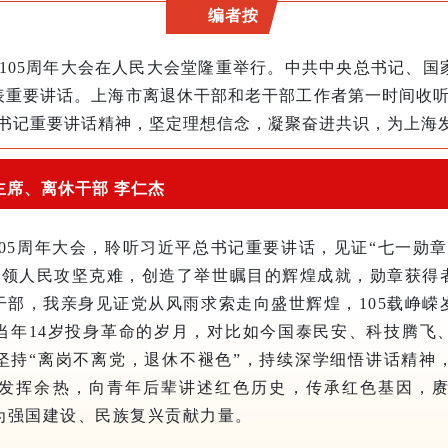
编者按
立105周年大会在人民大会堂隆重举行。中共中央总书记、国
表重要讲话。上海市离退休干部和老干部工作者第一时间收
书记重要讲话精神，坚定理想信念，凝聚奋进共识，为上海
主席、离休干部 李仁杰
05周年大会，聆听习近平总书记重要讲话，见证“七一勋
党带领人民攻坚克难，创造了举世瞩目的辉煌成就，勋章获得
干部，我亲身见证党从风雨求索走向盛世辉煌，105载峥嵘
当年14岁投身革命的岁月，对比如今国泰民安、科技腾飞
坚持“离岗不离党，退休不褪色”，持续深学细悟讲话精神
发挥余热，向青年后辈讲述红色历史，传承红色基因，
为强国建设、民族复兴贡献力量。