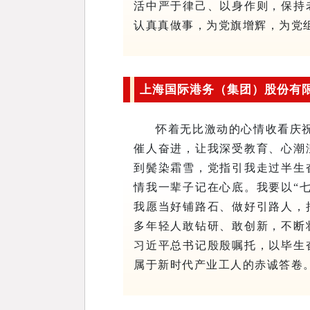
活中严于律己、以身作则，保持
认真真做事，为党旗增辉，为党
上海国际港务（集团）股份有
怀着无比激动的心情收看庆
催人奋进，让我深受教育、心潮
到鬓染霜雪，党指引我走过半生
情我一辈子记在心底。我要以“
我愿当好铺路石、做好引路人，
多年轻人敢钻研、敢创新，不断
习近平总书记殷殷嘱托，以毕生
属于新时代产业工人的赤诚答卷