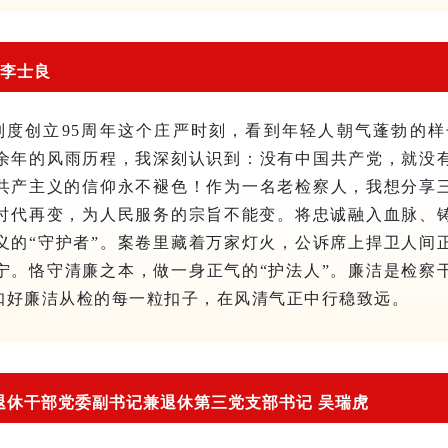
 李士良
制度创立95周年这个庄严时刻，看到年轻人朝气蓬勃的样
余年的风雨历程，我深刻认识到：没有中国共产党，就没
共产主义的信仰永不褪色！作为一名老检察人，我想分享
。时代再变，为人民服务的宗旨不能变。将忠诚融入血脉、
义的“守护者”。案卷里藏着万家灯火，公诉席上捍卫人间
宁。恪守清廉之本，做一身正气的“护法人”。廉洁是检察
，扣好廉洁从检的每一粒扣子，在风清气正中行稳致远。
退休干部党委副书记兼退休第三党支部书记 吴瑞虎