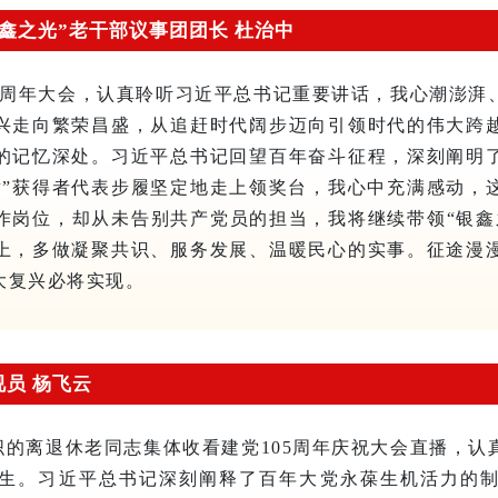
鑫之光”老干部议事团团长 杜治中
05周年大会，认真聆听习近平总书记重要讲话，我心潮澎湃
兴走向繁荣昌盛，从追赶时代阔步迈向引领时代的伟大跨
的记忆深处。习近平总书记回望百年奋斗征程，深刻阐明
章”获得者代表步履坚定地走上领奖台，我心中充满感动，
作岗位，却从未告别共产党员的担当，我将继续带领“银鑫
上，多做凝聚共识、服务发展、温暖民心的实事。征途漫
大复兴必将实现。
员 杨飞云
织的离退休老同志集体收看建党105周年庆祝大会直播，认
生。习近平总书记深刻阐释了百年大党永葆生机活力的