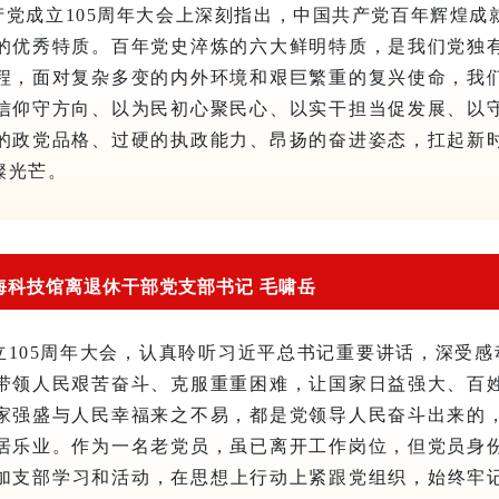
产党成立105周年大会上深刻指出，中国共产党百年辉煌成
的优秀特质。百年党史淬炼的六大鲜明特质，是我们党独
程，面对复杂多变的内外环境和艰巨繁重的复兴使命，我
信仰守方向、以为民初心聚民心、以实干担当促发展、以
的政党品格、过硬的执政能力、昂扬的奋进姿态，扛起新
璨光芒。
海科技馆离退休干部党支部书记 毛啸岳
105周年大会，认真聆听习近平总书记重要讲话，深受感
带领人民艰苦奋斗、克服重重困难，让国家日益强大、百
家强盛与人民幸福来之不易，都是党领导人民奋斗出来的
居乐业。作为一名老党员，虽已离开工作岗位，但党员身
加支部学习和活动，在思想上行动上紧跟党组织，始终牢记