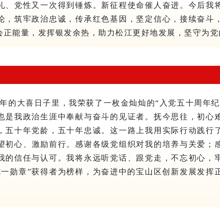
礼、党性又一次得到锤炼。
新征程使命催人奋进。今后我
论，筑牢政治忠诚，传承红色基因，坚定信心，接续奋斗
会正能量，发挥银发余热，助力松江更好地发展，坚守为党
周年的大喜日子里，我荣获了一枚金灿灿的“入党五十周年
也是我政治生涯中奉献与奋斗的见证者。
抚今思往，初心
，五十年党龄，五十年忠诚。这一路上我用实际行动践行
望初心、激励前行。感谢各级党组织对我的培养与关爱；
我的信任与认可。我将永远听党话、跟党走，不忘初心，
七一勋章”获得者为榜样，为奋进中的宝山区创新发展发挥