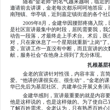
随着“金老师”的名气越来越响，临近
邀请前去讲课，金老每次都乐呵呵地答应，
南翔镇、华亭镇，近到嘉定镇街道的各个社
2009年8月，金建华因腰部疼痛入院
是社区宣讲最集中的时段，居民需要我，我
动告一段落，才最终走上手术台。术后，医
对，只在家休息了一个星期就重新“上岗”
爱，宣讲工作一直没有中断，而且宣讲的次数
献，服务社会”在他身上得到了充分体现。
扎根基层
金老的宣讲针对性强，内容丰富，言简
爱。“他讲的课很实在、很生动”，“金老的
华已先后为基层社区、共建单位开展义务演
金建华感到，宣讲最重要的就是内容要
他是这样说的，也是这样做的。为了使自己
了解百姓需求。金老认为，只有熟悉百姓心