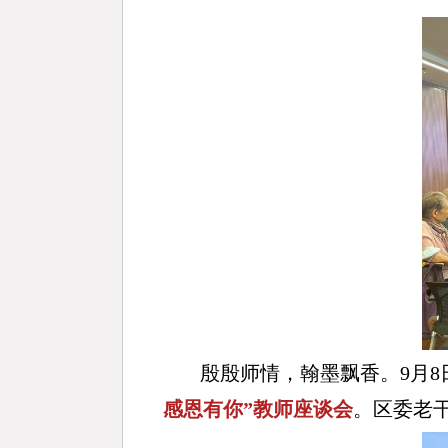
殷殷师情，翰墨飘香。9月8
感恩有你”教师座谈会
。区委老