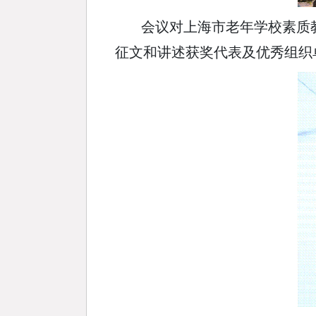
会议对上海市老年学校素质
征文和讲述获奖代表及优秀组织