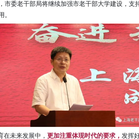
，市委老干部局将继续加强市老干部大学建设，支
用。
育在未来发展中，
更加注重体现时代的要求，
发挥