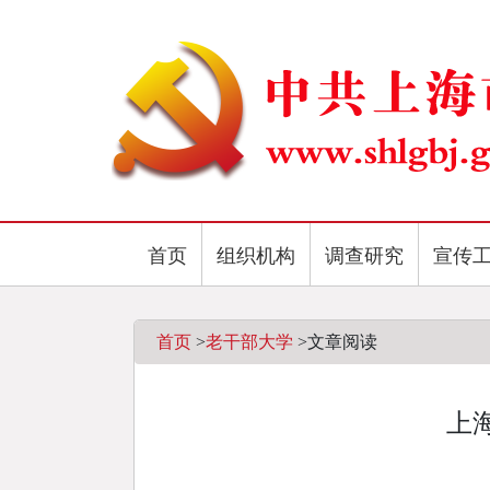
首页
组织机构
调查研究
宣传
首页
>
老干部大学
>
文章阅读
上