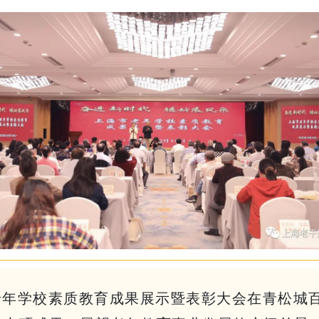
市老年学校素质教育成果展示暨表彰大会在青松城