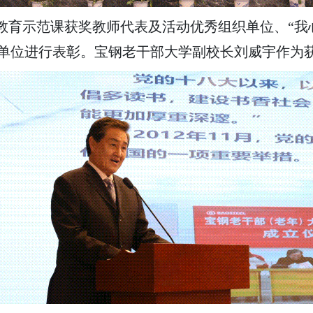
教育示范课获奖教师代表及活动优秀组织单位、“我
单位进行表彰。宝钢老干部大学副校长刘威宇作为