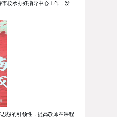
持市校承办好指导中心工作，发
好思想的引领性，提高教师在课程