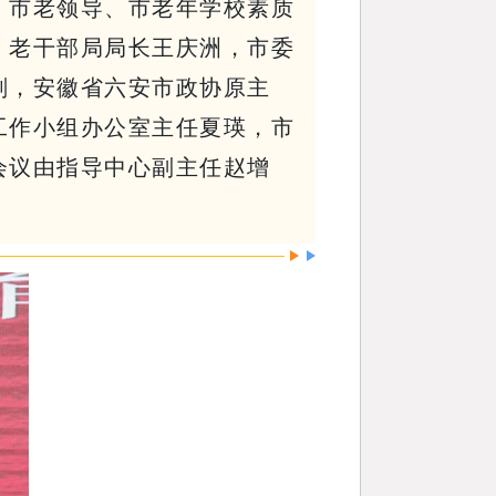
。市老领导、市老年学校素质
、老干部局局长王庆洲，市委
刚，安徽省六安市政协原主
工作小组办公室主任夏瑛，市
会议由指导中心副主任赵增