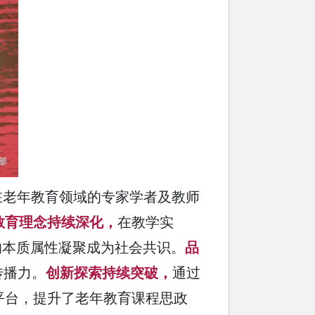
在老年教育领域的专家学者及教师
教育理念持续深化，
在教学实
的本质属性凝聚成为社会共识。
品
传播力。
创新探索持续突破，
通过
平台，提升了老年教育课程思政