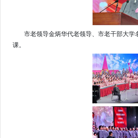
市老领导金炳华代老领导、市老干部大学
课。