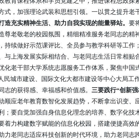
政教育课程体系和学员党建之中，推进课程思政探
方式，加强理论武装和思想引领。一以贯之提升老
，打造充实精神生活、助力自我实现的能量驿站。
要
造尊老敬老的校园氛围，精细精准服务老同志的精
，持续做好示范课评比、全员参与教学科研等工作
、与上海发展实际相结合、与老同志生活日常相贴
优化老干部大学系统志愿服务工作体系，聚焦中国
、人民城市建设、国际文化大都市建设等中心大局工
同志的获得感、幸福感和价值感。
三要践行“创新强
动顺应老年教育数智化发展趋势，不断拿出识变、
利；要自觉加强自身信息化理念的培养、数字化技
要着力构建数字赋能的信息化校园，搭建便捷高效
助力老同志适应科技创新的时代环境，助力老同志