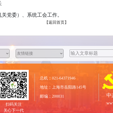
长
机关党委）、系统工会工作。
【返回首页】
总机：021-64371946
地址：上海市岳阳路145号
中
邮编：200031
www
扫码关注
关心下一代