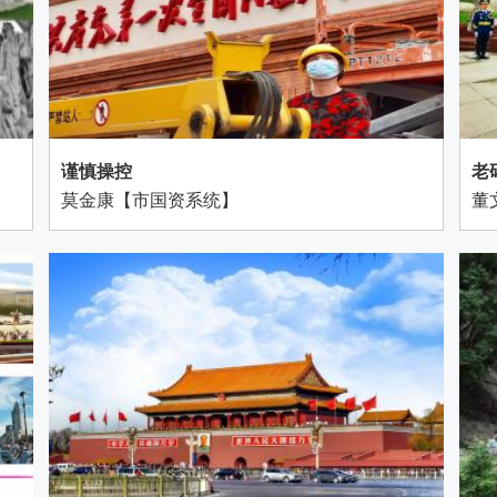
谨慎操控
老
莫金康【市国资系统】
董