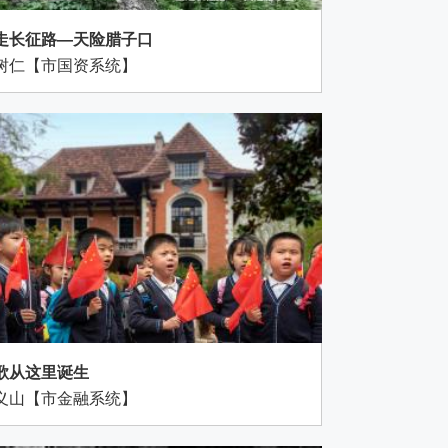
走长征路—天险腊子口
树仁【市国资系统】
歌从这里诞生
义山【市金融系统】