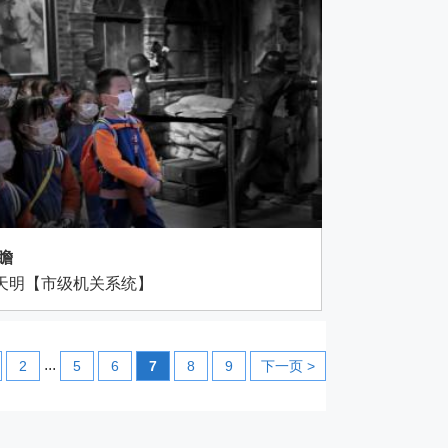
 瞻
天明【市级机关系统】
...
2
5
6
7
8
9
下一页 >