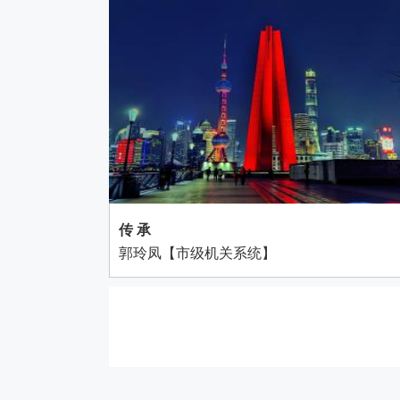
传 承
郭玲凤【市级机关系统】