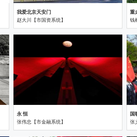
我爱北京天安门
重
赵大川【市国资系统】
钱
永 恒
国
张伟忠【市金融系统】
张