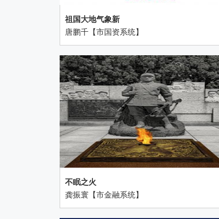
祖国大地气象新
唐鹏千【市国资系统】
不眠之火
龚振寰【市金融系统】