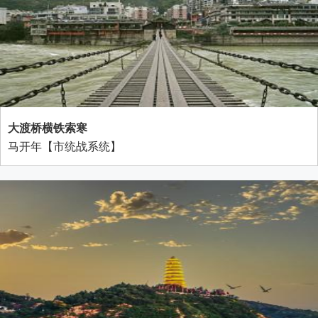
大渡桥横铁索寒
马开年【市统战系统】