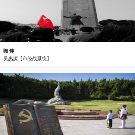
瞻 仰
吴惠源【市统战系统】