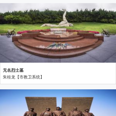
无名烈士墓
朱桂龙【市教卫系统】