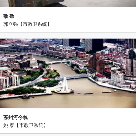
致 敬
郭立强【市教卫系统】
苏州河今貌
姚 泰【市教卫系统】