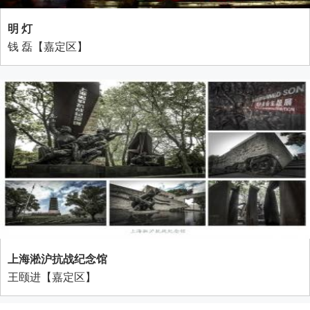
明 灯
钱 磊【嘉定区】
上海淞沪抗战纪念馆
王颐进【嘉定区】