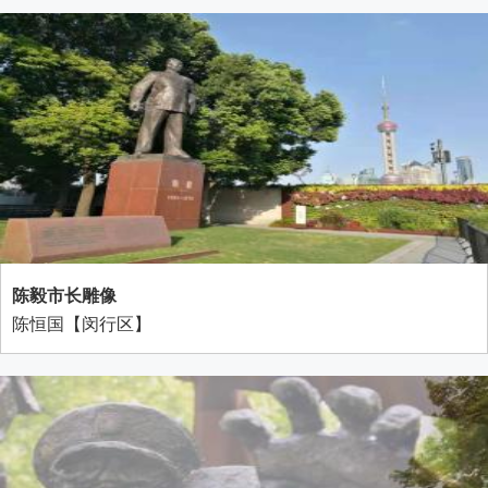
陈毅市长雕像
陈恒国【闵行区】