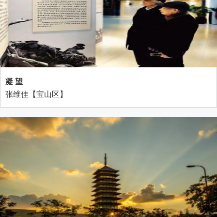
凝 望
张维佳【宝山区】