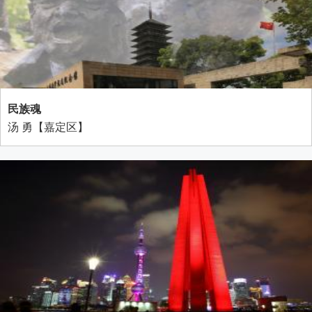
民族魂
汤 勇【嘉定区】