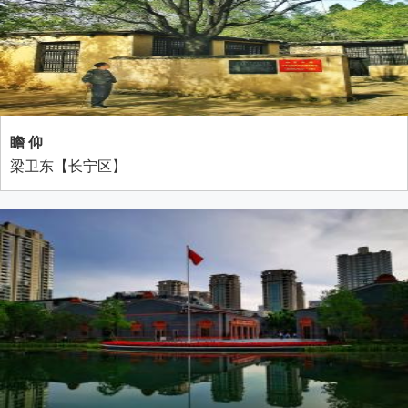
瞻 仰
梁卫东【长宁区】