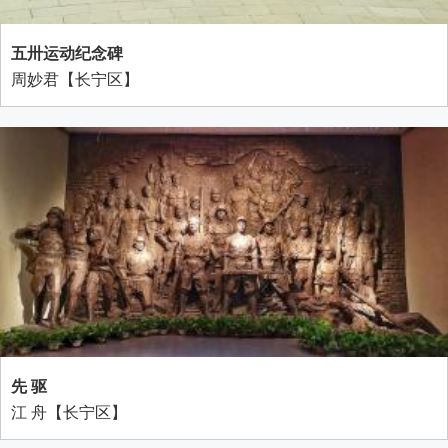
五卅运动纪念碑
周妙君【长宁区】
先 驱
江 舟【长宁区】