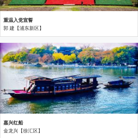
重温入党宣誓
郭 建【浦东新区】
嘉兴红船
金龙兴【徐汇区】