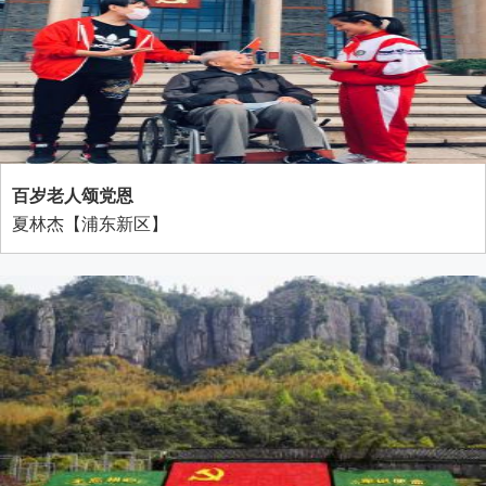
百岁老人颂党恩
夏林杰【浦东新区】