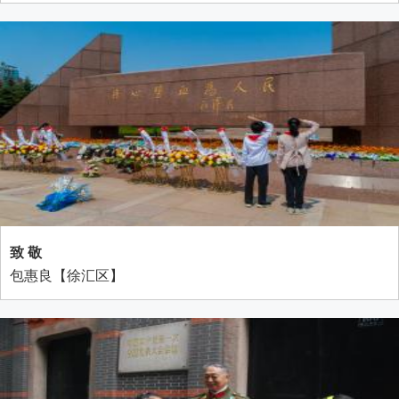
致 敬
包惠良【徐汇区】