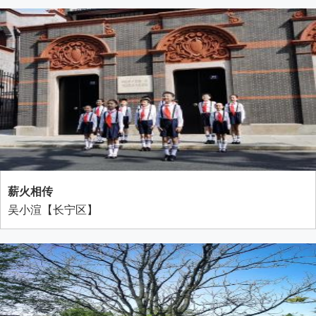
薪火相传
吴小渲【长宁区】